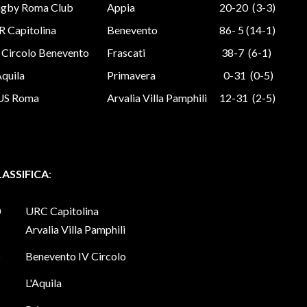
gby Roma Club
Appia
20-20 (3-3)
R Capitolina
Benevento
86- 5 (14-1)
 Circolo Benevento
Frascati
38-7 (6-1)
Aquila
Primavera
0-31 (0-5)
US Roma
Arvalia Villa Pamphili
12-31 (2-5)
LASSIFICA
:
0
URC Capitolina
Arvalia Villa Pamphili
5
Benevento IV Circolo
L'Aquila