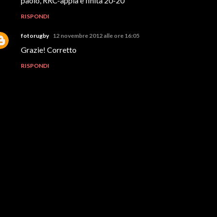
paolo, RRC-appia è finita 20-20
RISPONDI
fotorugby
12 novembre 2012 alle ore 16:05
Grazie! Corretto
RISPONDI