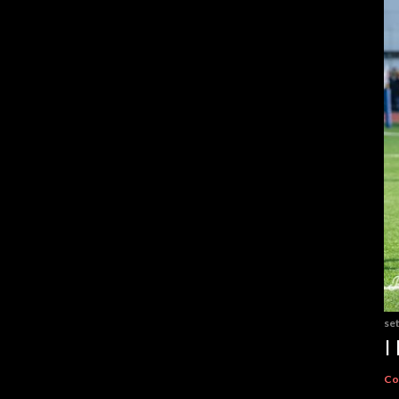
se
I
Co