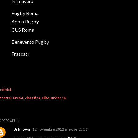
Primavera
Rugby Roma
Appia Rugby
CUS Roma
Benevento Rugby
Frascati
ndividi
chette:
Area 4
classifica
élite
under 16
OMMENTI
Unknown
12 novembre 2012 alle ore 15:58