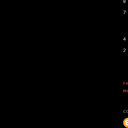
8
7
4
2
Co
Eti
C