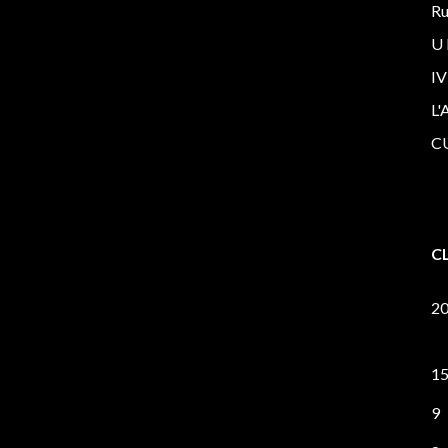
Ru
U 
IV
L'
C
C
2
1
9