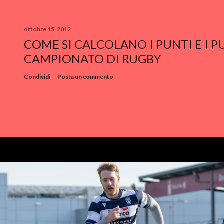
ottobre 15, 2012
COME SI CALCOLANO I PUNTI E I 
CAMPIONATO DI RUGBY
Condividi
Posta un commento