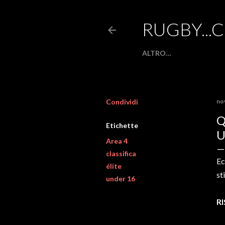
RUGBY...
ALTRO…
Condividi
no
Q
Etichette
U
Area 4
classifica
Ec
élite
st
under 16
R