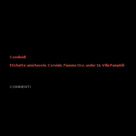
Condividi
Etichette:
amichevole
Corviale
Fiamme Oro
under 16
Villa Pamphili
COMMENTI