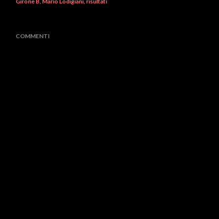
Girone B
Mario Lodigiani
risultati
COMMENTI