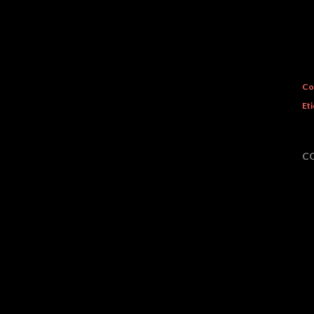
Co
Eti
C