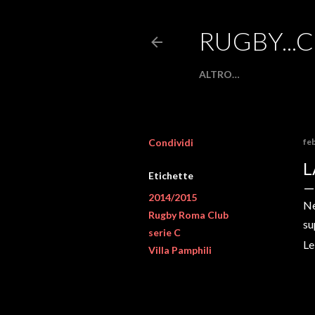
RUGBY...
ALTRO…
Condividi
fe
L
Etichette
2014/2015
Ne
Rugby Roma Club
su
serie C
Le
Villa Pamphili