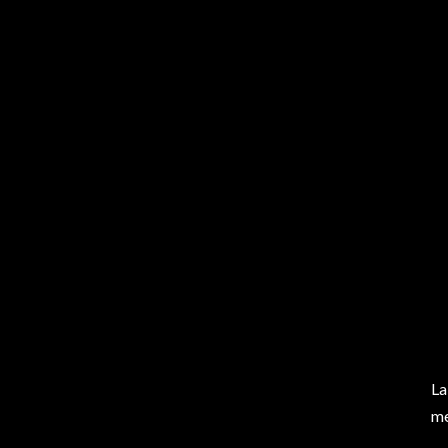
La
me