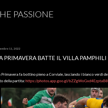
Passa ai contenuti principali
CHE PASSIONE
cembre 11, 2022
A PRIMAVERA BATTE IL VILLA PAMPHILI 
 Primavera fa bottino pieno a Corviale, lasciando i bianco verdi del
to della partita:
https://photos.app.goo.gl/bZZgWoGxd4EzptaB8