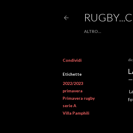
RUGBY...
ALTRO…
Condividi
di
L
Etichette
2022/2023
primavera
La
Primavera rugby
fo
serie A
Villa Pamphili