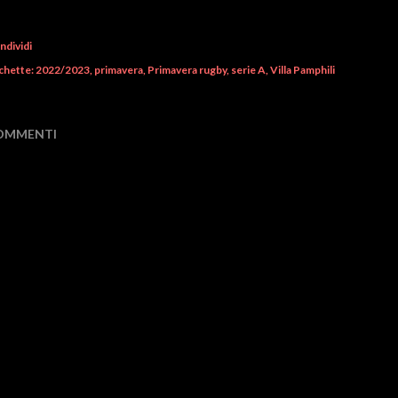
ndividi
chette:
2022/2023
primavera
Primavera rugby
serie A
Villa Pamphili
OMMENTI