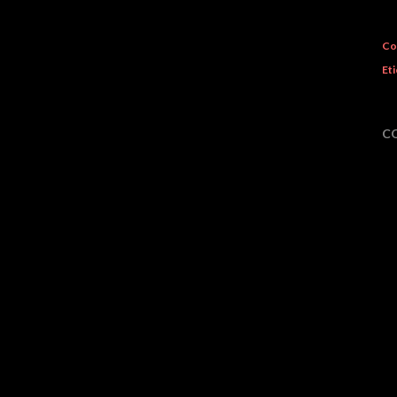
Co
Eti
C