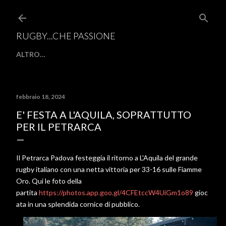
Passa ai contenuti principali
RUGBY...CHE PASSIONE
ALTRO…
febbraio 18, 2024
E' FESTA A L'AQUILA, SOPRATTUTTO
PER IL PETRARCA
Il Petrarca Padova festeggia il ritorno a L'Aquila del grande
rugby italiano con una netta vittoria per 33-16 sulle Fiamme
Oro. Qui le foto della
partita
https://photos.app.goo.gl/4CFEtccW4UiGm1o89
gioc
ata in una splendida cornice di pubblico.