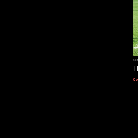
se
I
Co