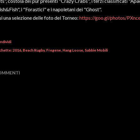
ts", costola dei pur presenti "Crazy Crabs", i terzi classificati "Apach
ish&Fish", i "Forastici" e i napoletani dei "Ghost".
i una selezione delle foto del Torneo:
https://goo.gl/photos/PX
ndividi
chette:
2016
Beach Rugby
Fregene
Hang Loose
Sabbie Mobili
OMMENTI