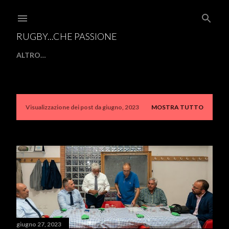
Passa ai contenuti principali
RUGBY...CHE PASSIONE
ALTRO…
Visualizzazione dei post da giugno, 2023
MOSTRA TUTTO
P
o
s
t
giugno 27, 2023