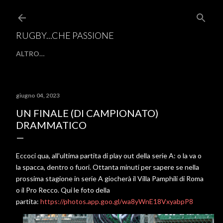
Passa ai contenuti principali
RUGBY...CHE PASSIONE
ALTRO…
giugno 04, 2023
UN FINALE (DI CAMPIONATO)
DRAMMATICO
Eccoci qua, all'ultima partita di play out della serie A: o la va o
la spacca, dentro o fuori. Ottanta minuti per sapere se nella
prossima stagione in serie A giocherà il Villa Pamphili di Roma
o il Pro Recco. Qui le foto della
partita:
https://photos.app.goo.gl/wa8yWnE18VxyabpP8