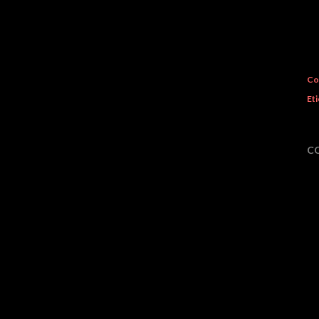
Co
Eti
C