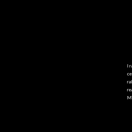
I 
ce
ra
re
MV