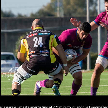
 la gara è rimasta aperta fino al 77° minuto, quando le Fiamme han