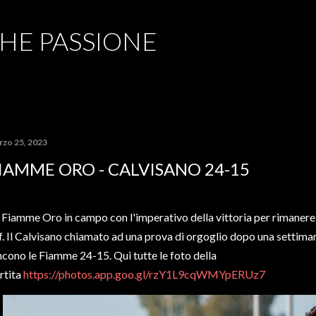
Passa ai contenuti principali
CHE PASSIONE
rzo 25, 2023
IAMME ORO - CALVISANO 24-15
 Fiamme Oro in campo con l'imperativo della vittoria per rimanere 
f. Il Calvisano chiamato ad una prova di orgoglio dopo una settimana
ncono le Fiamme 24-15. Qui tutte le foto della
rtita
https://photos.app.goo.gl/rzY1L9cqWMYpERUz7