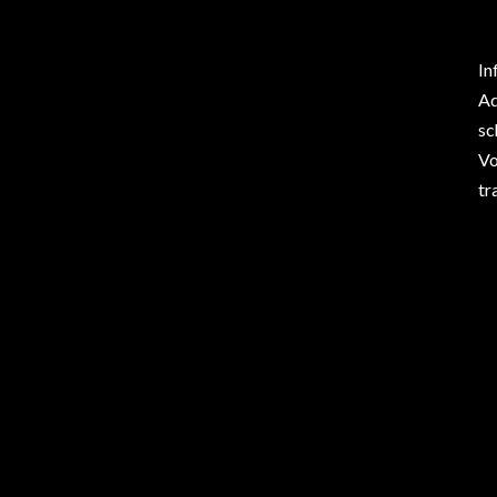
In
Ad
sc
Vo
tr