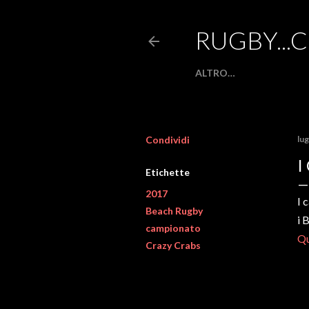
RUGBY...
ALTRO…
Condividi
lug
I
Etichette
2017
I 
Beach Rugby
i 
campionato
Qu
Crazy Crabs