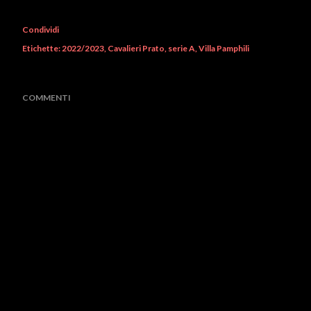
Condividi
Etichette:
2022/2023
Cavalieri Prato
serie A
Villa Pamphili
COMMENTI