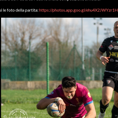
i le foto della partita:
https://photos.app.goo.gl/ehu4X2JWYzr1