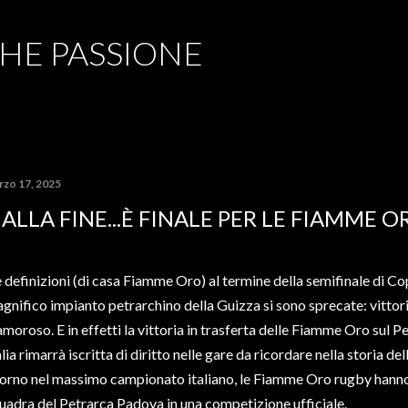
Passa ai contenuti principali
CHE PASSIONE
rzo 17, 2025
 ALLA FINE...È FINALE PER LE FIAMME O
 definizioni (di casa Fiamme Oro) al termine della semifinale di Cop
gnifico impianto petrarchino della Guizza si sono sprecate: vittoria
amoroso. E in effetti la vittoria in trasferta delle Fiamme Oro sul P
alia rimarrà iscritta di diritto nelle gare da ricordare nella storia de
torno nel massimo campionato italiano, le Fiamme Oro rugby hanno 
uadra del Petrarca Padova in una competizione ufficiale.