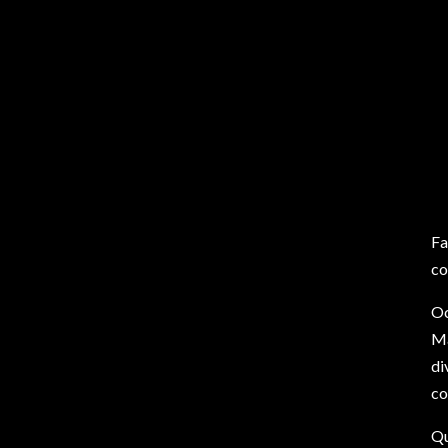
Fa
co
Oc
Ma
di
co
Qu