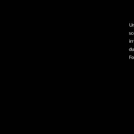
Un
sc
ir
du
Fo