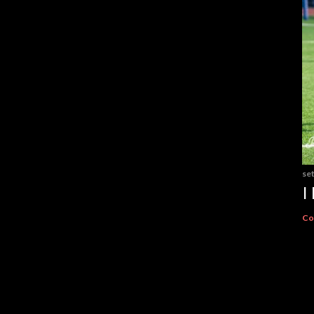
se
I
Co