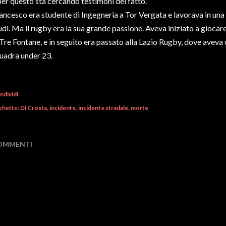
per questo sta cercando testimoni del fatto.
ancesco era studente di Ingegneria a Tor Vergata e lavorava in una 
udi. Ma il rugby era la sua grande passione. Aveva iniziato a gioc
 Tre Fontane, e in seguito era passato alla Lazio Rugby, dove aveva
uadra under 23.
ndividi
chette:
Di Crosta
incidente
incidente stradale
morte
OMMENTI