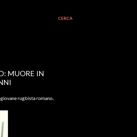
CERCA
O: MUORE IN
NNI
n giovane rugbista romano,