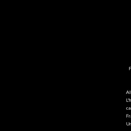
F
Al
L'
ca
Fr
Un