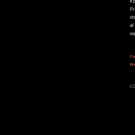
e 
Fr
st
al
sq
Co
Eti
C