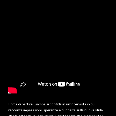
Prima di partire Giamba si confida in un'intervista in cui
racconta impressioni, speranze e curiosità sulla nuova sfida
che lo attende in Inghilterra. Un’intervista che ci presenta il