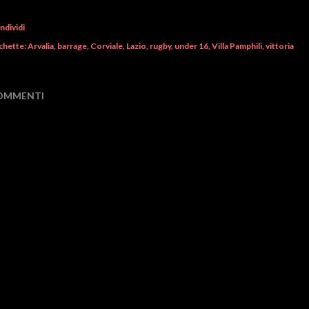
ndividi
chette:
Arvalia
barrage
Corviale
Lazio
rugby
under 16
Villa Pamphili
vittoria
OMMENTI