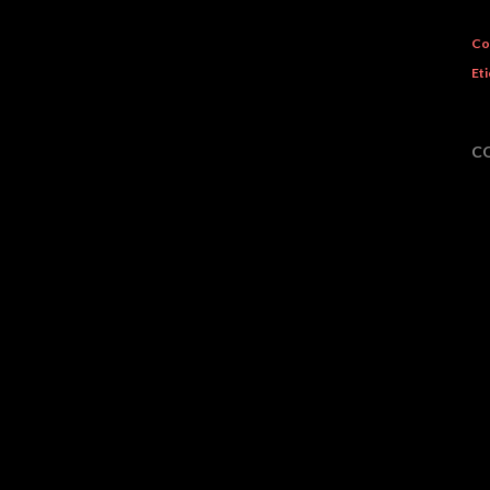
Co
Eti
C