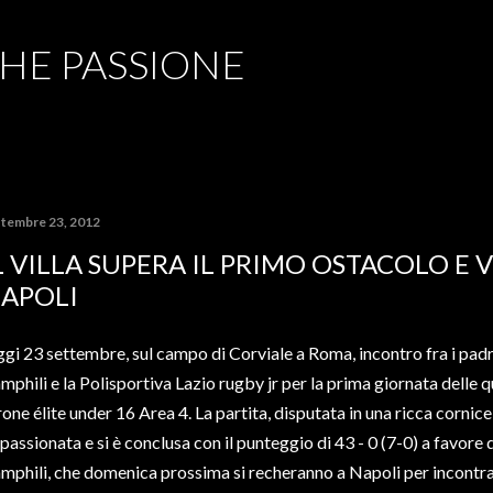
Passa ai contenuti principali
CHE PASSIONE
ttembre 23, 2012
L VILLA SUPERA IL PRIMO OSTACOLO E 
APOLI
gi 23 settembre, sul campo di Corviale a Roma, incontro fra i padron
mphili e la Polisportiva Lazio rugby jr per la prima giornata delle qu
rone élite under 16 Area 4. La partita, disputata in una ricca cornice
passionata e si è conclusa con il punteggio di 43 - 0 (7-0) a favore d
mphili, che domenica prossima si recheranno a Napoli per incontrar