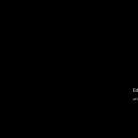
Ed
all