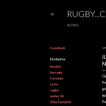
RUGBY...
ALTRO…
Condividi
se
I
Etichette
N
Arvalia
barrage
Og
Corviale
Pa
Lazio
gi
rugby
ap
under 16
Pa
Villa Pamphili