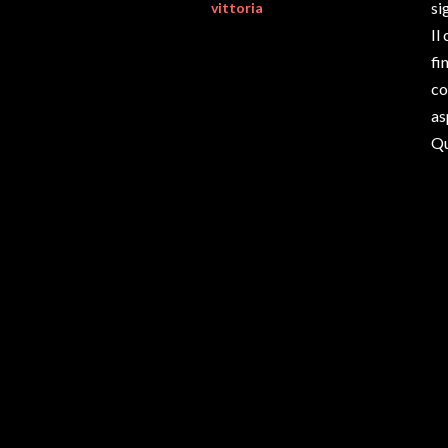
si
vittoria
Il
fi
co
as
Qu