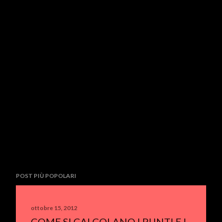
POST PIÙ POPOLARI
ottobre 15, 2012
COME SI CALCOLANO I PUNTI E I