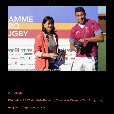
Condividi
Etichette:
2017
Aristide Barraud
Casellato
Fiamme Oro
Forgione
mogliano
Sapuppo
Vicerè