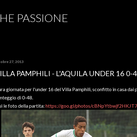
Passa ai contenuti principali
CHE PASSIONE
tobre 27, 2013
ILLA PAMPHILI - L'AQUILA UNDER 16 0-
ra giornata per l'under 16 del Villa Pamphili, sconfitto in casa dai p
nteggio di 0-48.
i le foto della partita:
https://goo.gl/photos/cBNpYtbwjf2HKJT