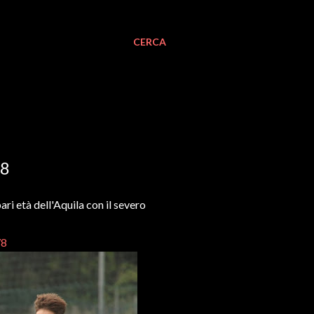
CERCA
48
ari età dell'Aquila con il severo
78