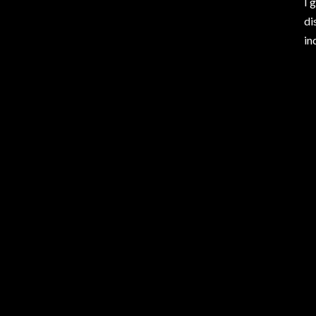
I 
di
in