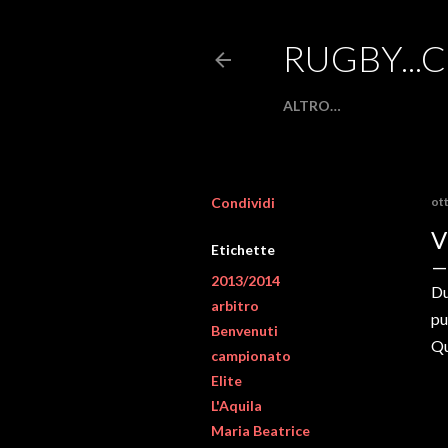
RUGBY...
ALTRO…
Condividi
ot
V
Etichette
2013/2014
Du
arbitro
pu
Benvenuti
Qu
campionato
Elite
L'Aquila
Maria Beatrice