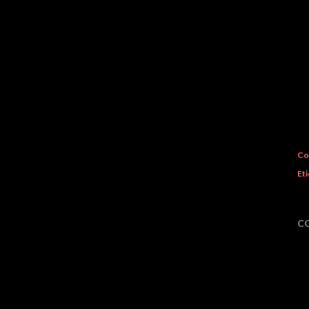
Co
Eti
C